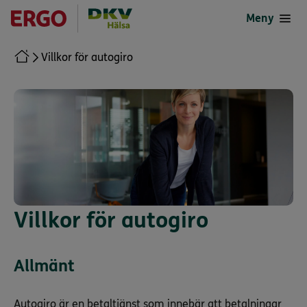
till
till
Meny
Google
App
Play
Store
Store
(öppnas
Villkor för autogiro
(öppnas
i
i
en
en
ny
ny
flik)
flik)
Villkor för autogiro
Allmänt
Autogiro är en betaltjänst som innebär att betalningar