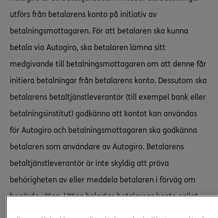
utförs från betalarens konto på initiativ av
betalningsmottagaren. För att betalaren ska kunna
betala via Autogiro, ska betalaren lämna sitt
medgivande till betalningsmottagaren om att denne får
initiera betalningar från betalarens konto. Dessutom ska
betalarens betaltjänstleverantör (till exempel bank eller
betalningsinstitut) godkänna att kontot kan användas
för Autogiro och betalningsmottagaren ska godkänna
betalaren som användare av Autogiro. Betalarens
betaltjänstleverantör är inte skyldig att pröva
behörigheten av eller meddela betalaren i förväg om
begärda uttag. Uttag belastas betalarens konto enligt
de regler som gäller hos betalarens