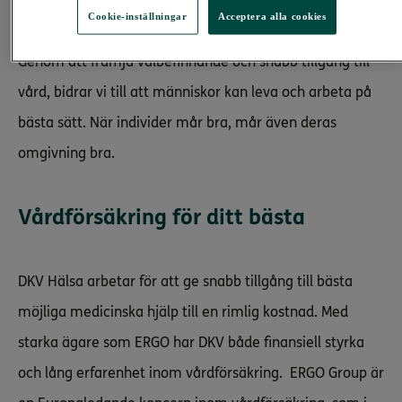
hjälper både företag och privatpersoner
Cookie-inställningar
Acceptera alla cookies
att ha hälsosamma och trygga liv.
Genom att främja välbefinnande och snabb tillgång till
vård, bidrar vi till att människor kan leva och arbeta på
bästa sätt. När individer mår bra, mår även deras
omgivning bra.
Vårdförsäkring för ditt bästa
DKV Hälsa arbetar för att ge snabb tillgång till bästa
möjliga medicinska hjälp till en rimlig kostnad. Med
starka ägare som ERGO har DKV både finansiell styrka
och lång erfarenhet inom vårdförsäkring. ERGO Group är