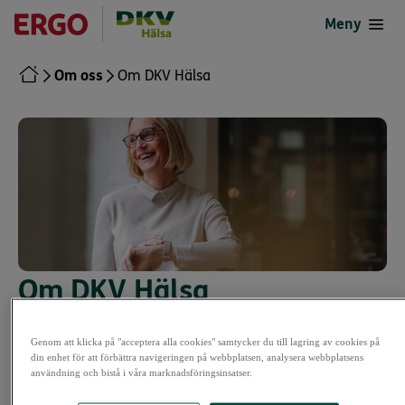
till
till
Meny
Google
App
Play
Store
Store
(öppnas
Om oss
Om DKV Hälsa
(öppnas
i
i
en
en
ny
ny
flik)
flik)
Om DKV Hälsa
Vi på DKV Hälsa vill skapa ett friskare
Genom att klicka på "acceptera alla cookies" samtycker du till lagring av cookies på
samhälle. Vårt mål är att erbjuda
din enhet för att förbättra navigeringen på webbplatsen, analysera webbplatsens
användning och bistå i våra marknadsföringsinsatser.
högkvalitativa vårdförsäkringar som