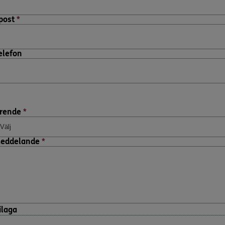
post
*
elefon
rende
*
eddelande
*
ilaga