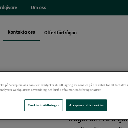
rdgivare
Om oss
Kontakta oss
Offertförfrågan
Har du frågor eller
ka på "acceptera alla cookies" samtycker du till lagring av cookies på din enhet för att förbättra
analysera webbplatsens användning och bistå i våra marknadsföringsinsatser.
på DKV Hälsa finns 
Cookie-inställningar
Acceptera alla cookies
tillgänglig service
frågor om våra tjän