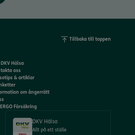
Tillbaka till toppen
DKV Hälsa
takta oss
sotips & artiklar
nketter
ormation om ångerrätt
ss
l ERGO Försäkring
DKV Hälsa
Allt på ett ställe