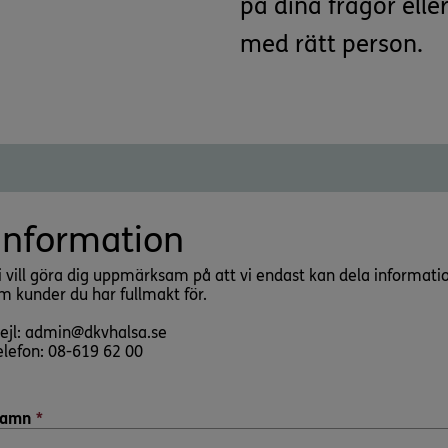
på dina frågor elle
med rätt person.
Information
i vill göra dig uppmärksam på att vi endast kan dela informati
m kunder du har fullmakt för.
ejl: admin@dkvhalsa.se
elefon: 08-619 62 00
amn
*