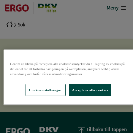
till
till
Meny
Google
App
Play
Store
Store
(öppnas
Sök
(öppnas
i
i
en
en
ny
ny
flik)
flik)
Sökresultat
Genom att klicka på "acceptera alla cookies" samtycker du till lagring av cookies på
din enhet för att förbättra navigeringen på webbplatsen, analysera webbplatsens
användning och bistå i våra marknadsföringsinsatser.
Vi hittade inga resultat för det du
Cookie-inställningar
Acceptera alla cookies
sökte efter.
Tillbaka till toppen